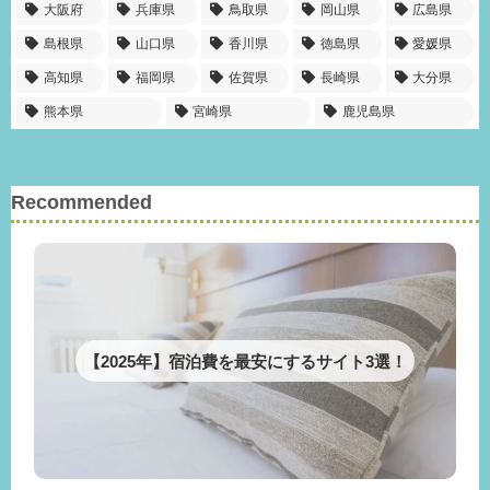
大阪府
兵庫県
鳥取県
岡山県
広島県
島根県
山口県
香川県
徳島県
愛媛県
高知県
福岡県
佐賀県
長崎県
大分県
熊本県
宮崎県
鹿児島県
Recommended
【2025年】宿泊費を最安にするサイト3選！