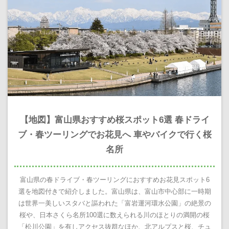
【地図】富山県おすすめ桜スポット6選 春ドライ
ブ・春ツーリングでお花見へ 車やバイクで行く桜
名所
富山県の春ドライブ・春ツーリングにおすすめお花見スポット6
選を地図付きで紹介しました。富山県は、富山市中心部に一時期
は世界一美しいスタバと謳われた「富岩運河環水公園」の絶景の
桜や、日本さくら名所100選に数えられる川のほとりの満開の桜
「松川公園」を有しアクセス抜群なほか、北アルプスと桜、チュ