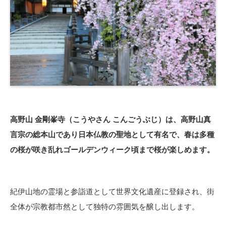
高野山 金剛峯寺（こうやさん こんごうぶじ）は、高野山真
言宗の総本山であり日本仏教の聖地として有名で、春は多種
の桜が咲き乱れゴールデンウィーク頃まで桜が楽しめます。
紀伊山地の霊場と参詣道として世界文化遺産に登録され、街
全体が宗教都市然として独特の雰囲気を醸し出します。