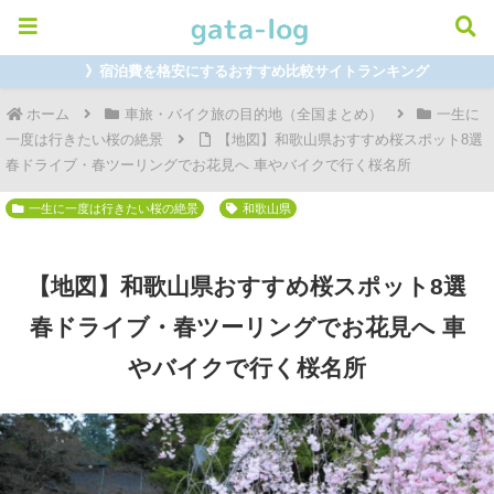
》宿泊費を格安にするおすすめ比較サイトランキング
ホーム
車旅・バイク旅の目的地（全国まとめ）
一生に
一度は行きたい桜の絶景
【地図】和歌山県おすすめ桜スポット8選
春ドライブ・春ツーリングでお花見へ 車やバイクで行く桜名所
一生に一度は行きたい桜の絶景
和歌山県
【地図】和歌山県おすすめ桜スポット8選
春ドライブ・春ツーリングでお花見へ 車
やバイクで行く桜名所