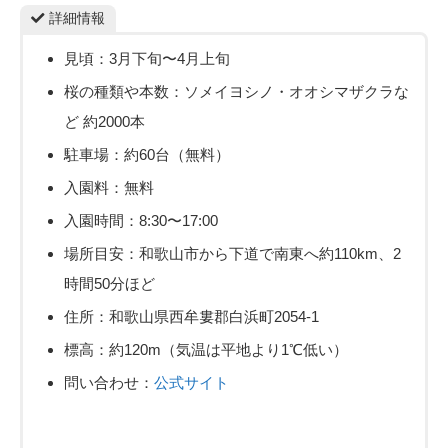
詳細情報
見頃：3月下旬〜4月上旬
桜の種類や本数：ソメイヨシノ・オオシマザクラな
ど 約2000本
駐車場：約60台（無料）
入園料：無料
入園時間：8:30〜17:00
場所目安：和歌山市から下道で南東へ約110km、2
時間50分ほど
住所：和歌山県西牟婁郡白浜町2054-1
標高：約120m（気温は平地より1℃低い）
問い合わせ：
公式サイト