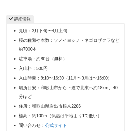
詳細情報
見頃：3月下旬〜4月上旬
桜の種類や本数：ソメイヨシノ・ネゴロザクラなど
約7000本
駐車場：約80台（無料）
入山料：500円
入山時間：9:10〜16:30（11月〜3月は〜16:00）
場所目安：和歌山市から下道で北東へ約18km、40
分ほど
住所：和歌山県岩出市根来2286
標高：約100m（気温は平地より1℃低い）
問い合わせ：
公式サイト